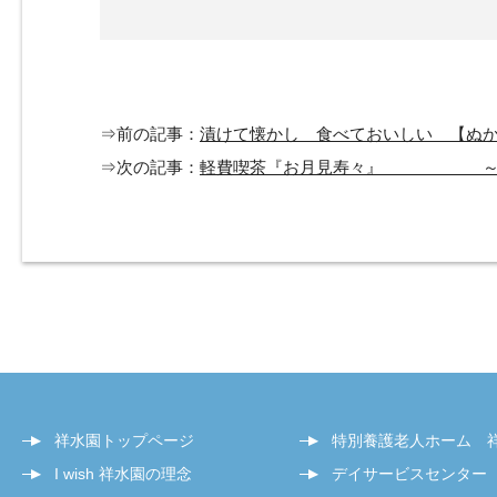
⇒前の記事：
漬けて懐かし 食べておいしい 【ぬ
⇒次の記事：
軽費喫茶『お月見寿々』 ～
祥水園トップページ
特別養護老人ホーム 
I wish 祥水園の理念
デイサービスセンター