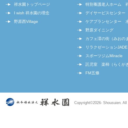
祥水園トップページ
特別養護老人ホーム 
I wish 祥水園の理念
デイサービスセンター
野原西Village
ケアプランセンター 
野原ダイニング
カフェ澪の街（みおの
リラクゼーションJADE
スポーツジムMiracle
託児室 楽柿（らくが
FM五條
Copyright©
2026- Shousuien. All