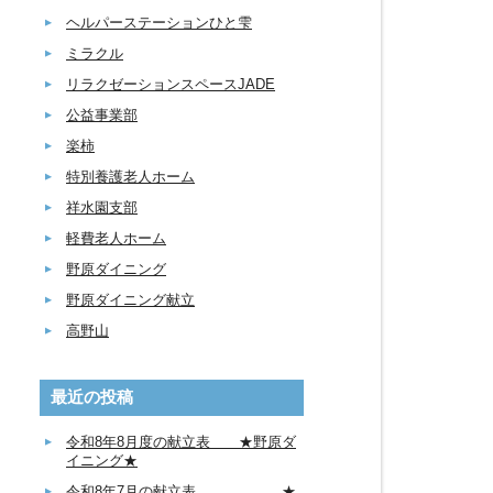
ヘルパーステーションひと雫
ミラクル
リラクゼーションスペースJADE
公益事業部
楽柿
特別養護老人ホーム
祥水園支部
軽費老人ホーム
野原ダイニング
野原ダイニング献立
高野山
最近の投稿
令和8年8月度の献立表 ★野原ダ
イニング★
令和8年7月の献立表 ★