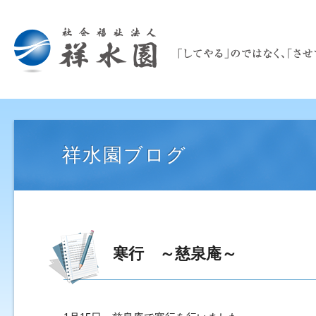
祥水園ブログ
寒行 ～慈泉庵～