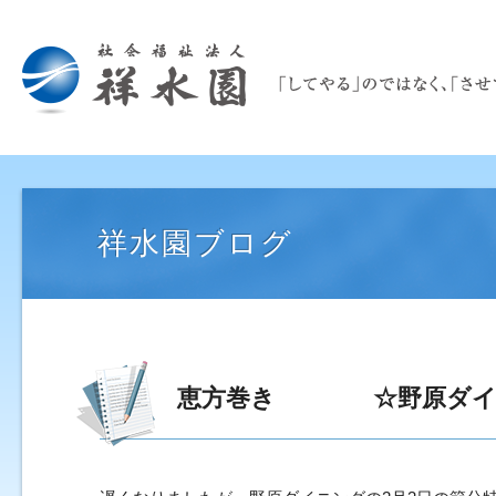
祥水園ブログ
恵方巻き ☆野原ダイ