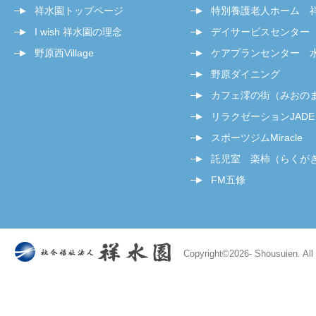
祥水園トップページ
特別養護老人ホーム 
I wish 祥水園の理念
デイサービスセンター
野原西Village
ケアプランセンター 
野原ダイニング
カフェ澪の街（みおの
リラクゼーションJADE
スポーツジムMiracle
託児室 楽柿（らくが
FM五條
Copyright©
2026- Shousuien. All