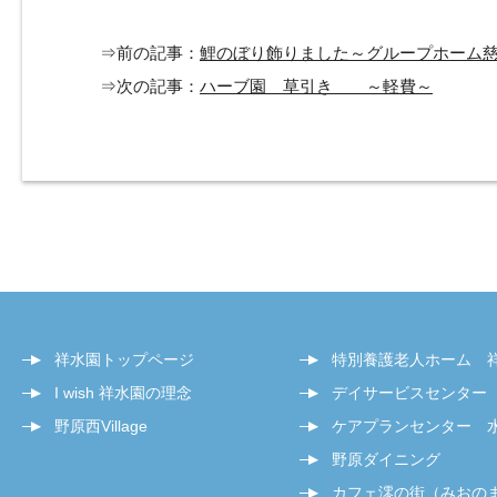
⇒前の記事：
鯉のぼり飾りました～グループホーム
⇒次の記事：
ハーブ園 草引き ～軽費～
祥水園トップページ
特別養護老人ホーム 
I wish 祥水園の理念
デイサービスセンター
野原西Village
ケアプランセンター 
野原ダイニング
カフェ澪の街（みおの