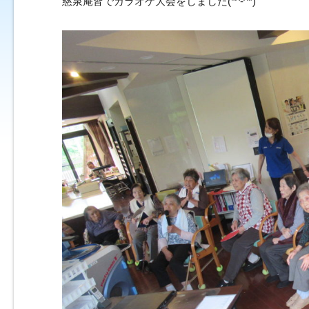
慈泉庵皆でカラオケ大会をしました(*^-^*)