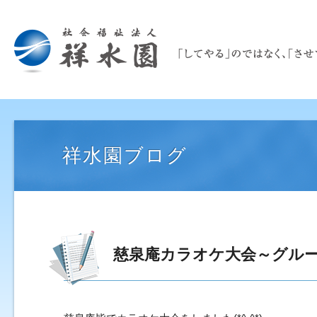
祥水園ブログ
慈泉庵カラオケ大会～グル