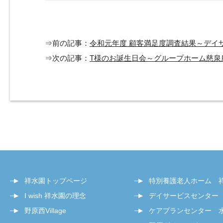
⇒前の記事：
令和元年度 顧客満足度調査結果～デイ
⇒次の記事：
T様のお誕生日会～グループホーム慈泉
祥水園トップページ
特別養護老人ホーム 
I wish 祥水園の理念
デイサービスセンター
野原西Village
ケアプランセンター 