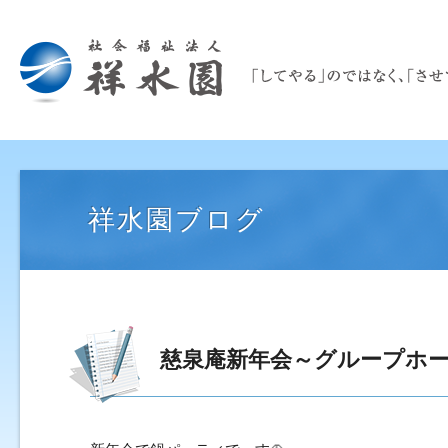
祥水園ブログ
慈泉庵新年会～グループホ