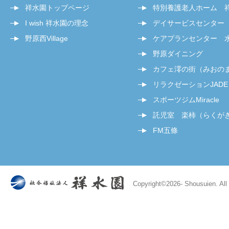
祥水園トップページ
特別養護老人ホーム 
I wish 祥水園の理念
デイサービスセンター
野原西Village
ケアプランセンター 
野原ダイニング
カフェ澪の街（みおの
リラクゼーションJADE
スポーツジムMiracle
託児室 楽柿（らくが
FM五條
Copyright©
2026- Shousuien. All