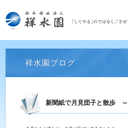
祥水園ブログ
新聞紙で月見団子と散歩 ～