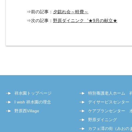
⇒前の記事：
夕戯れ会～軽費～
⇒次の記事：
野原ダイニンク゛★9月の献立★
祥水園トップページ
特別養護老人ホーム 
I wish 祥水園の理念
デイサービスセンター
野原西Village
ケアプランセンター 
野原ダイニング
カフェ澪の街（みおの