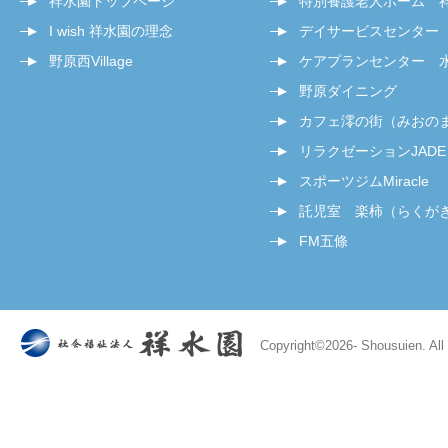
祥水園トップページ
特別養護老人ホーム 
I wish 祥水園の理念
デイサービスセンター
野原西Village
ケアプランセンター 
野原ダイニング
カフェ澪の街（みおの
リラクゼーションJADE
スポーツジムMiracle
託児室 楽柿（らくが
FM五條
Copyright©
2026- Shousuien. All