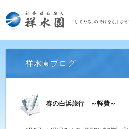
祥水園ブログ
春の白浜旅行 ～軽費～