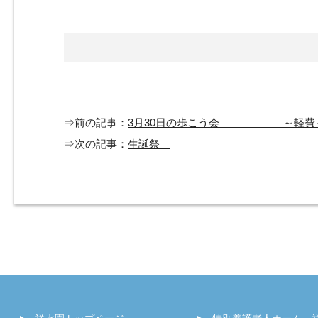
⇒前の記事：
3月30日の歩こう会 ～軽費
⇒次の記事：
生誕祭