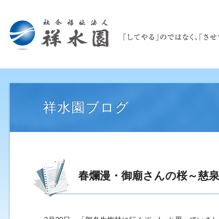
祥水園ブログ
春爛漫・御廟さんの桜～慈