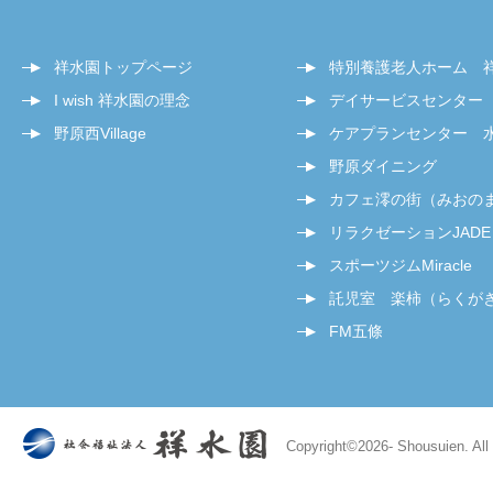
祥水園トップページ
特別養護老人ホーム 
I wish 祥水園の理念
デイサービスセンター
野原西Village
ケアプランセンター 
野原ダイニング
カフェ澪の街（みおの
リラクゼーションJADE
スポーツジムMiracle
託児室 楽柿（らくが
FM五條
Copyright©
2026- Shousuien. All