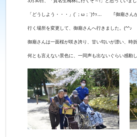
3月30日、「賀名生梅林に行くぞ～!」と思っていまし
「どうしよう・・・」(´；ω；`)ｳｯ… 「御廟さんが
行く場所を変更して、御廟さんへ行きました。(^^♪
御廟さんは一面桜が咲き誇り、甘い匂いが漂い、時
何とも言えない景色に、一同声も出ないぐらい感動