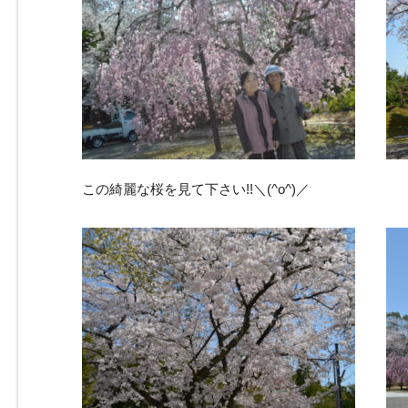
この綺麗な桜を見て下さい!!＼(^o^)／