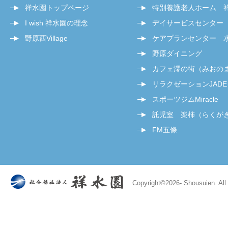
祥水園トップページ
特別養護老人ホーム 
I wish 祥水園の理念
デイサービスセンター
野原西Village
ケアプランセンター 
野原ダイニング
カフェ澪の街（みおの
リラクゼーションJADE
スポーツジムMiracle
託児室 楽柿（らくが
FM五條
Copyright©
2026- Shousuien. All