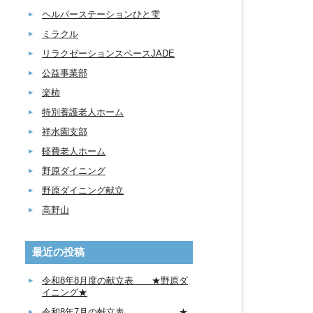
ヘルパーステーションひと雫
ミラクル
リラクゼーションスペースJADE
公益事業部
楽柿
特別養護老人ホーム
祥水園支部
軽費老人ホーム
野原ダイニング
野原ダイニング献立
高野山
最近の投稿
令和8年8月度の献立表 ★野原ダ
イニング★
令和8年7月の献立表 ★