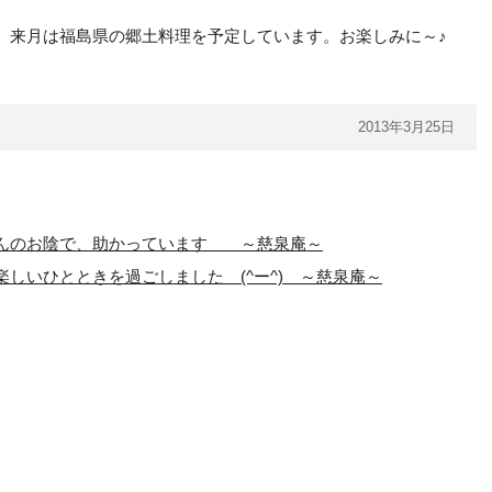
、来月は福島県の郷土料理を予定しています。お楽しみに～♪
2013年3月25日
んのお陰で、助かっています ～慈泉庵～
しいひとときを過ごしました (^ー^) ～慈泉庵～