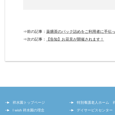
⇒前の記事：
薬膳茶のパック詰めをご利用者に手伝
⇒次の記事：
【告知】お花見が開催されます！
祥水園トップページ
特別養護老人ホーム 
I wish 祥水園の理念
デイサービスセンター