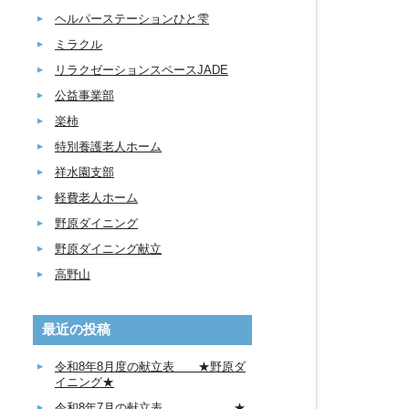
ヘルパーステーションひと雫
ミラクル
リラクゼーションスペースJADE
公益事業部
楽柿
特別養護老人ホーム
祥水園支部
軽費老人ホーム
野原ダイニング
野原ダイニング献立
高野山
最近の投稿
令和8年8月度の献立表 ★野原ダ
イニング★
令和8年7月の献立表 ★