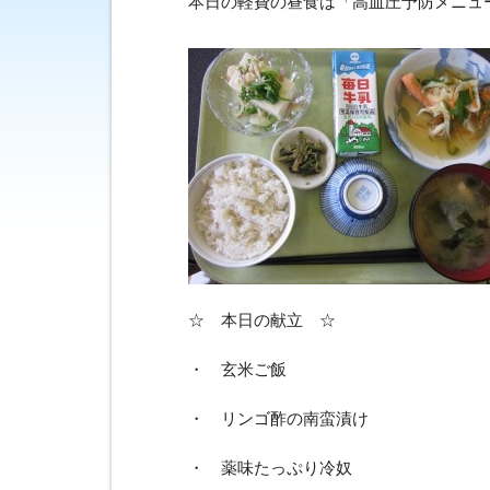
本日の軽費の昼食は「高血圧予防メニュ
☆ 本日の献立 ☆
・ 玄米ご飯
・ リンゴ酢の南蛮漬け
・ 薬味たっぷり冷奴