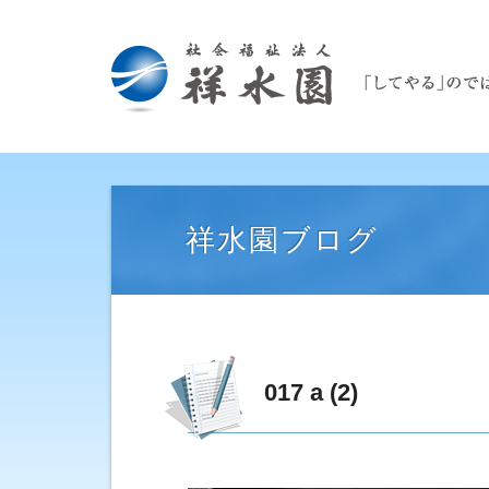
祥水園ブログ
017 a (2)