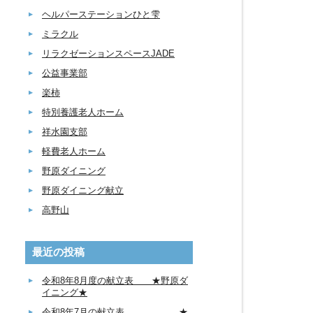
ヘルパーステーションひと雫
ミラクル
リラクゼーションスペースJADE
公益事業部
楽柿
特別養護老人ホーム
祥水園支部
軽費老人ホーム
野原ダイニング
野原ダイニング献立
高野山
最近の投稿
令和8年8月度の献立表 ★野原ダ
イニング★
令和8年7月の献立表 ★