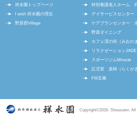
祥水園トップページ
特別養護老人ホーム 
I wish 祥水園の理念
デイサービスセンター
野原西Village
ケアプランセンター 
野原ダイニング
カフェ澪の街（みおの
リラクゼーションJADE
スポーツジムMiracle
託児室 楽柿（らくが
FM五條
Copyright©
2026- Shousuien. All