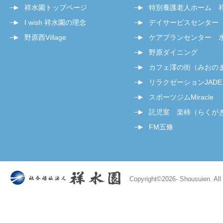
祥水園トップページ
特別養護老人ホーム 
I wish 祥水園の理念
デイサービスセンター
野原西Village
ケアプランセンター 
野原ダイニング
カフェ澪の街（みおの
リラクゼーションJADE
スポーツジムMiracle
託児室 楽柿（らくが
FM五條
Copyright©
2026- Shousuien. All