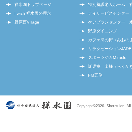
祥水園トップページ
特別養護老人ホーム 
I wish 祥水園の理念
デイサービスセンター
野原西Village
ケアプランセンター 
野原ダイニング
カフェ澪の街（みおの
リラクゼーションJADE
スポーツジムMiracle
託児室 楽柿（らくが
FM五條
Copyright©
2026- Shousuien. All