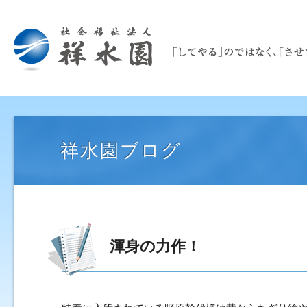
祥水園ブログ
渾身の力作！