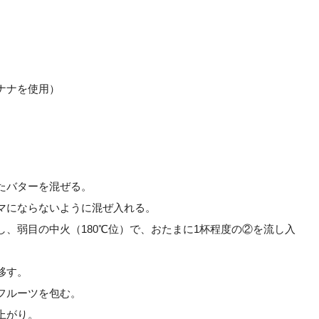
ナナを使用）
たバターを混ぜる。
マにならないように混ぜ入れる。
、弱目の中火（180℃位）で、おたまに1杯程度の②を流し入
移す。
フルーツを包む。
上がり。