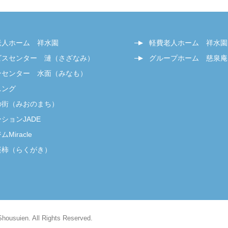
老人ホーム 祥水園
軽費老人ホーム 祥水園
ビスセンター 漣（さざなみ）
グループホーム 慈泉庵
ンセンター 水面（みなも）
ニング
の街（みおのまち）
ションJADE
Miracle
楽柿（らくがき）
Shousuien. All Rights Reserved.