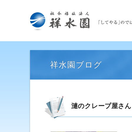
祥水園ブログ
漣のクレープ屋さん