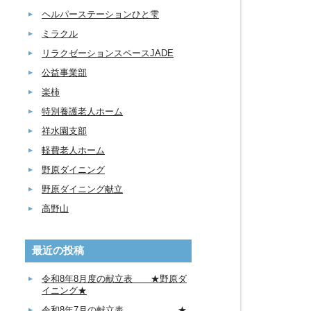
ヘルパーステーションひと雫
ミラクル
リラクゼーションスペースJADE
公益事業部
楽柿
特別養護老人ホーム
祥水園支部
軽費老人ホーム
野原ダイニング
野原ダイニング献立
高野山
最近の投稿
令和8年8月度の献立表 ★野原ダ
イニング★
令和8年7月の献立表 ★