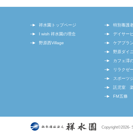
祥水園トップページ
特別養護
I wish 祥水園の理念
デイサー
野原西Village
ケアプラ
野原ダイ
カフェ澪
リラクゼー
スポーツジム
託児室 
FM五條
Copyright©
2026- 