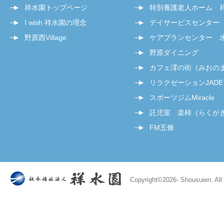
祥水園トップページ
特別養護老人ホーム 
I wish 祥水園の理念
デイサービスセンター
野原西Village
ケアプランセンター 
野原ダイニング
カフェ澪の街（みおの
リラクゼーションJADE
スポーツジムMiracle
託児室 楽柿（らくが
FM五條
Copyright©
2026- Shousuien. All