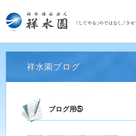
祥水園ブログ
ブログ用⑤