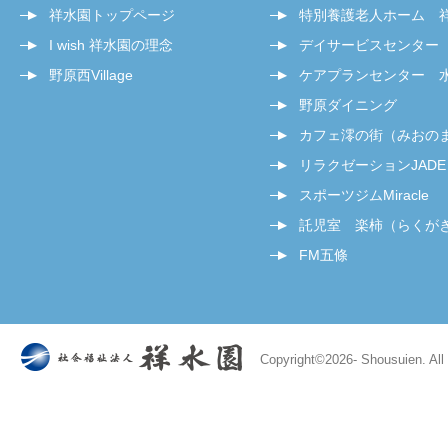
祥水園トップページ
特別養護老人ホーム 
I wish 祥水園の理念
デイサービスセンター
野原西Village
ケアプランセンター 
野原ダイニング
カフェ澪の街（みおの
リラクゼーションJADE
スポーツジムMiracle
託児室 楽柿（らくが
FM五條
Copyright©
2026- Shousuien. All