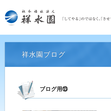
祥水園ブログ
ブログ用⑬