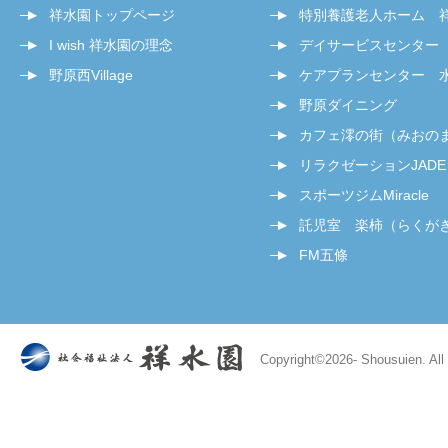
祥水園トップページ
特別養護老人ホーム 
I wish 祥水園の理念
デイサービスセンター
野原西Village
ケアプランセンター 
野原ダイニング
カフェ澪の街（みおの
リラクゼーションJADE
スポーツジムMiracle
託児室 楽柿（らくが
FM五條
Copyright©
2026- Shousuien. All