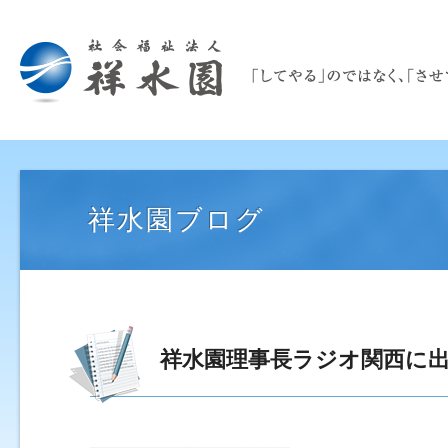
祥水園ブログ
祥水園理事長ラジオ関西に