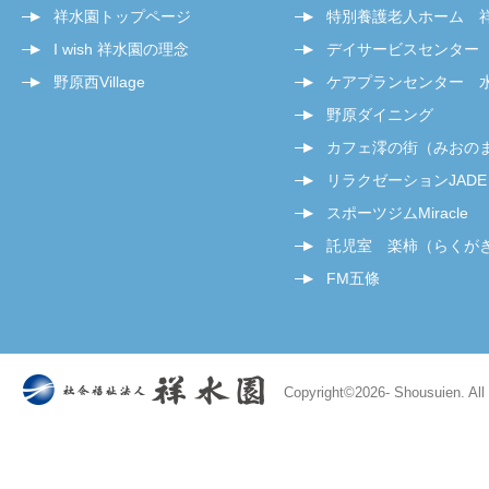
祥水園トップページ
特別養護老人ホーム 
I wish 祥水園の理念
デイサービスセンター
野原西Village
ケアプランセンター 
野原ダイニング
カフェ澪の街（みおの
リラクゼーションJADE
スポーツジムMiracle
託児室 楽柿（らくが
FM五條
Copyright©
2026- Shousuien. All