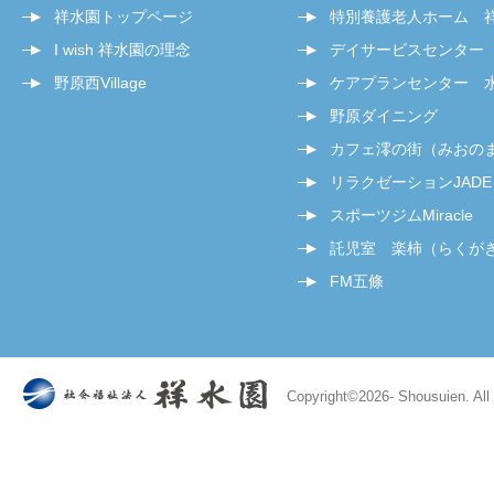
祥水園トップページ
特別養護老人ホーム 
I wish 祥水園の理念
デイサービスセンター
野原西Village
ケアプランセンター 
野原ダイニング
カフェ澪の街（みおの
リラクゼーションJADE
スポーツジムMiracle
託児室 楽柿（らくが
FM五條
Copyright©
2026- Shousuien. All