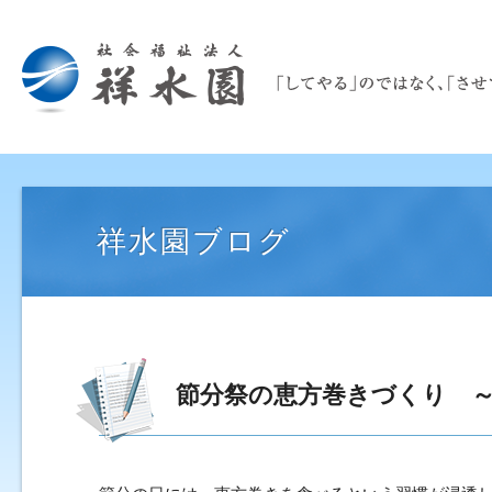
祥水園ブログ
節分祭の恵方巻きづくり 