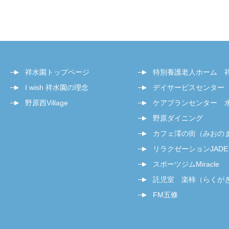
祥水園トップページ
特別養護老人ホーム 
I wish 祥水園の理念
デイサービスセンター
野原西Village
ケアプランセンター 
野原ダイニング
カフェ澪の街（みおの
リラクゼーションJADE
スポーツジムMiracle
託児室 楽柿（らくが
FM五條