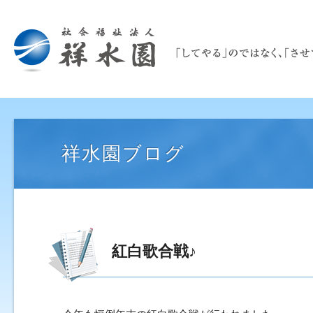
祥水園ブログ
紅白歌合戦♪