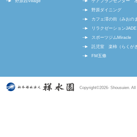
野原西Village
ケアプランセンター 
野原ダイニング
カフェ澪の街（みおの
リラクゼーションJADE
スポーツジムMiracle
託児室 楽柿（らくが
FM五條
Copyright©
2026- Shousuien. All