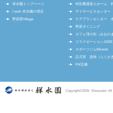
祥水園トップページ
特別養護老人ホーム 
I wish 祥水園の理念
デイサービスセンター
野原西Village
ケアプランセンター 
野原ダイニング
カフェ澪の街（みおの
リラクゼーションJADE
スポーツジムMiracle
託児室 楽柿（らくが
FM五條
Copyright©
2026- Shousuien. All