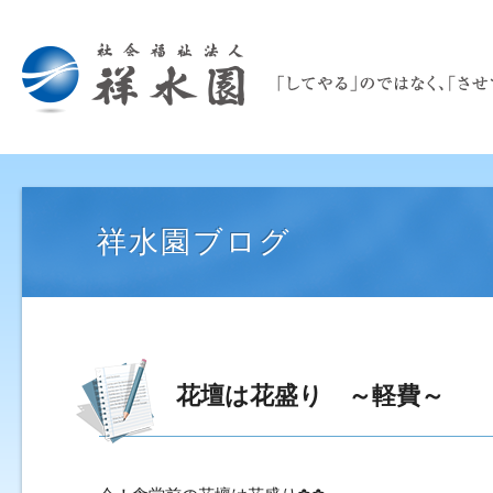
祥水園ブログ
花壇は花盛り ～軽費～