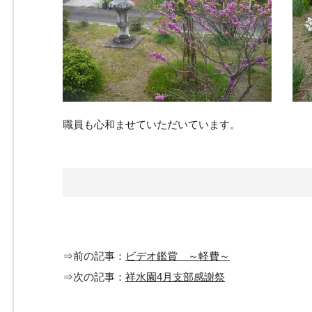
職員も心和ませていただいています。
⇒前の記事：
ビデオ鑑賞 ～軽費～
⇒次の記事：
祥水園4月支部感謝祭