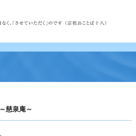
～慈泉庵～