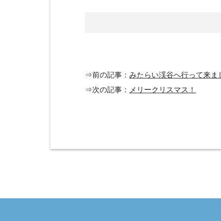
⇒前の記事：
みたらい渓谷へ行って来ま
⇒次の記事：
メリークリスマス！