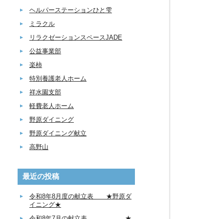
ヘルパーステーションひと雫
ミラクル
リラクゼーションスペースJADE
公益事業部
楽柿
特別養護老人ホーム
祥水園支部
軽費老人ホーム
野原ダイニング
野原ダイニング献立
高野山
最近の投稿
令和8年8月度の献立表 ★野原ダ
イニング★
令和8年7月の献立表 ★