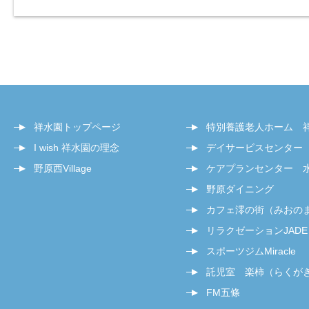
祥水園トップページ
特別養護老人ホーム 
I wish 祥水園の理念
デイサービスセンター
野原西Village
ケアプランセンター 
野原ダイニング
カフェ澪の街（みおの
リラクゼーションJADE
スポーツジムMiracle
託児室 楽柿（らくが
FM五條