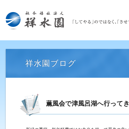
祥水園ブログ
薫風会で津風呂湖へ行って