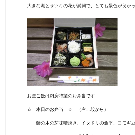
大きな湖とサツキの花が満開で、とても景色が良か
お昼ご飯は厨房特製のお弁当です
☆ 本日のお弁当 ☆ （左上段から）
鰆の木の芽味噌焼き、イタドリの金平、ヨモギ