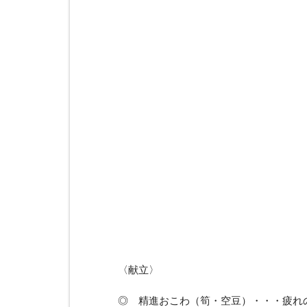
〈献立〉
◎ 精進おこわ（筍・空豆）・・・疲れ