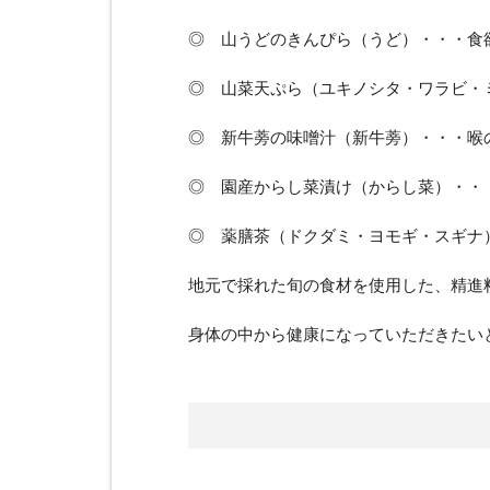
◎ 山うどのきんぴら（うど）・・・食
◎ 山菜天ぷら（ユキノシタ・ワラビ・
◎ 新牛蒡の味噌汁（新牛蒡）・・・喉
◎ 園産からし菜漬け（からし菜）・・
◎ 薬膳茶（ドクダミ・ヨモギ・スギナ
地元で採れた旬の食材を使用した、精進
身体の中から健康になっていただきたい