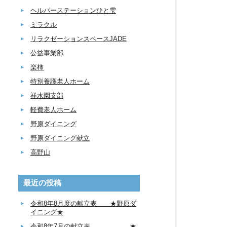
ヘルパーステーションひと雫
ミラクル
リラクゼーションスペースJADE
公益事業部
楽柿
特別養護老人ホーム
祥水園支部
軽費老人ホーム
野原ダイニング
野原ダイニング献立
高野山
最近の投稿
令和8年8月度の献立表 ★野原ダ
イニング★
令和8年7月の献立表 ★