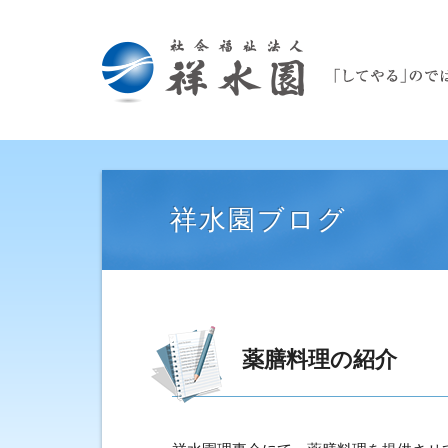
祥水園ブログ
薬膳料理の紹介