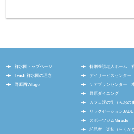
祥水園トップページ
特別養護老人ホーム 
I wish 祥水園の理念
デイサービスセンター
野原西Village
ケアプランセンター 
野原ダイニング
カフェ澪の街（みおの
リラクゼーションJADE
スポーツジムMiracle
託児室 楽柿（らくが