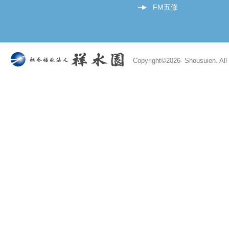
FM五條
Copyright©
2026- Shousuien. All