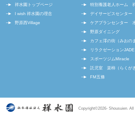
祥水園トップページ
特別養護老人ホーム 
I wish 祥水園の理念
デイサービスセンター
野原西Village
ケアプランセンター 
野原ダイニング
カフェ澪の街（みおの
リラクゼーションJADE
スポーツジムMiracle
託児室 楽柿（らくが
FM五條
Copyright©
2026- Shousuien. All