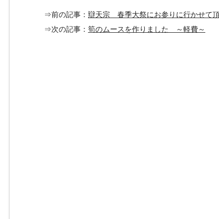
⇒前の記事：
辯天宗 春季大祭にお参りに行かせて
⇒次の記事：
筍のムースを作りました ～軽費～