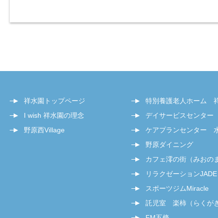
祥水園トップページ
特別養護老人ホーム 
I wish 祥水園の理念
デイサービスセンター
野原西Village
ケアプランセンター 
野原ダイニング
カフェ澪の街（みおの
リラクゼーションJADE
スポーツジムMiracle
託児室 楽柿（らくが
FM五條