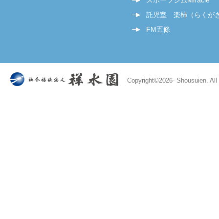
スポーツジムMiracle
託児室 楽柿（らくが
FM五條
Copyright©
2026- Shousuien. All