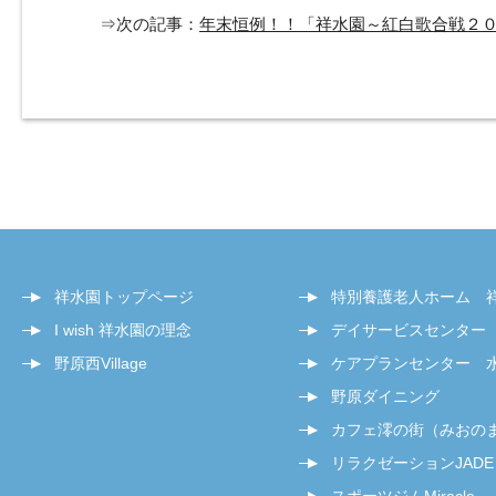
⇒次の記事：
年末恒例！！「祥水園～紅白歌合戦２
祥水園トップページ
特別養護老人ホーム 
I wish 祥水園の理念
デイサービスセンター
野原西Village
ケアプランセンター 
野原ダイニング
カフェ澪の街（みおの
リラクゼーションJADE