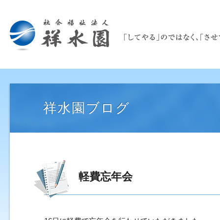
祥水園ブログ
軽費忘年会