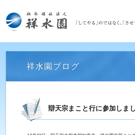
祥水園ブログ
辯天宗まこと行に参加しま