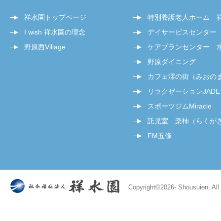
祥水園トップページ
特別養護老人ホーム 
I wish 祥水園の理念
デイサービスセンター
野原西Village
ケアプランセンター 
野原ダイニング
カフェ澪の街（みおの
リラクゼーションJADE
スポーツジムMiracle
託児室 楽柿（らくが
FM五條
Copyright©
2026- Shousuien. All