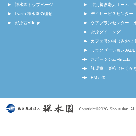
祥水園トップページ
特別養護老人ホーム 
I wish 祥水園の理念
デイサービスセンター
野原西Village
ケアプランセンター 
野原ダイニング
カフェ澪の街（みおの
リラクゼーションJADE
スポーツジムMiracle
託児室 楽柿（らくが
FM五條
Copyright©
2026- Shousuien. All