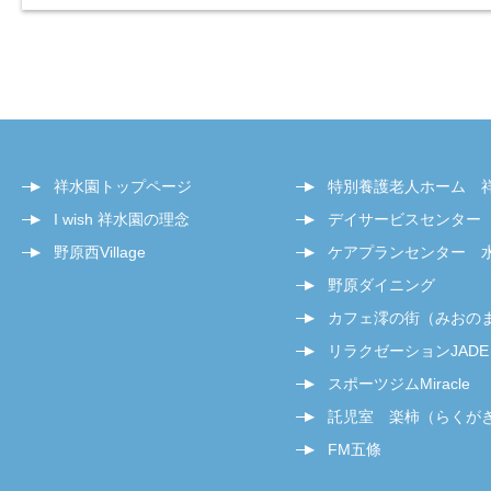
祥水園トップページ
特別養護老人ホーム 
I wish 祥水園の理念
デイサービスセンター
野原西Village
ケアプランセンター 
野原ダイニング
カフェ澪の街（みおの
リラクゼーションJADE
スポーツジムMiracle
託児室 楽柿（らくが
FM五條