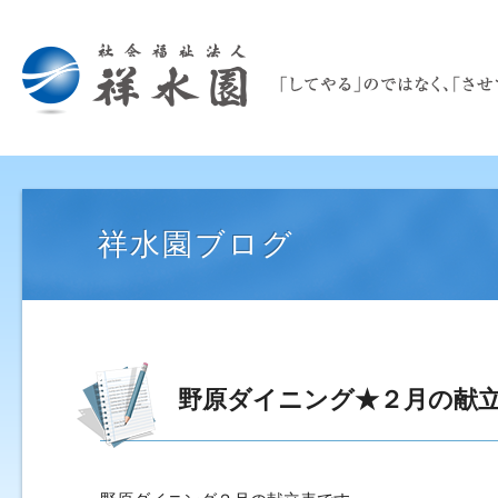
祥水園ブログ
野原ダイニング★２月の献