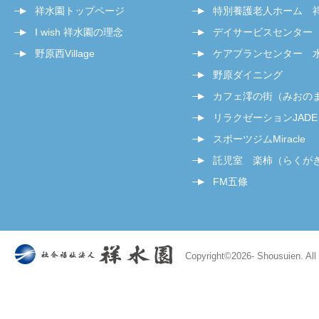
祥水園トップページ
特別養護老人ホーム 
I wish 祥水園の理念
デイサービスセンター
野原西Village
ケアプランセンター 
野原ダイニング
カフェ澪の街（みおの
リラクゼーションJADE
スポーツジムMiracle
託児室 楽柿（らくが
FM五條
Copyright©
2026- Shousuien. All