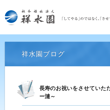
祥水園ブログ
長寿のお祝いをさせていた
ー漣～