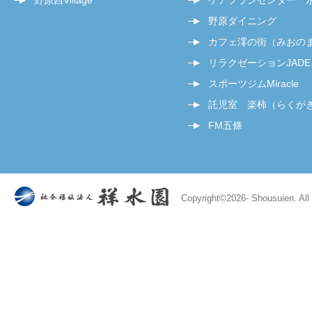
野原西Village
ケアプランセンター 
野原ダイニング
カフェ澪の街（みおの
リラクゼーションJADE
スポーツジムMiracle
託児室 楽柿（らくが
FM五條
Copyright©
2026- Shousuien. All