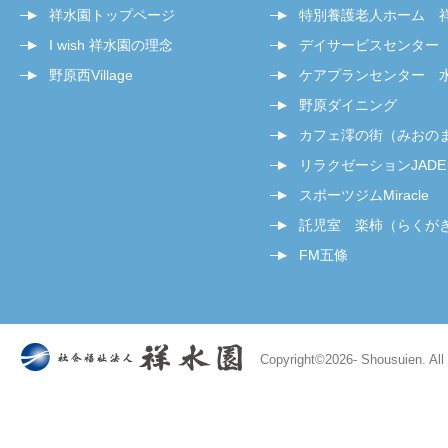
祥水園トップページ
特別養護老人ホーム 
I wish 祥水園の理念
デイサービスセンター
野原西Village
ケアプランセンター 
野原ダイニング
カフェ澪の街（みおの
リラクゼーションJADE
スポーツジムMiracle
託児室 楽柿（らくが
FM五條
Copyright©
2026- Shousuien. All