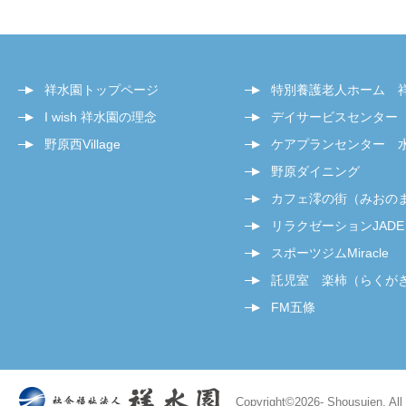
祥水園トップページ
特別養護老人ホーム 
I wish 祥水園の理念
デイサービスセンター
野原西Village
ケアプランセンター 
野原ダイニング
カフェ澪の街（みおの
リラクゼーションJADE
スポーツジムMiracle
託児室 楽柿（らくが
FM五條
Copyright©
2026- Shousuien. All