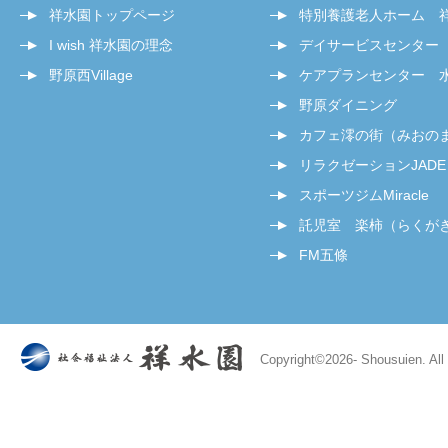
祥水園トップページ
特別養護老人ホーム 
I wish 祥水園の理念
デイサービスセンター
野原西Village
ケアプランセンター 
野原ダイニング
カフェ澪の街（みおの
リラクゼーションJADE
スポーツジムMiracle
託児室 楽柿（らくが
FM五條
Copyright©
2026- Shousuien. All