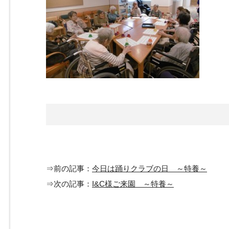
⇒前の記事：
今日は踊りクラブの日 ～特養～
⇒次の記事：
I&C様ご来園 ～特養～