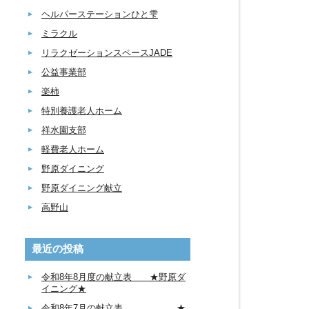
ヘルパーステーションひと雫
ミラクル
リラクゼーションスペースJADE
公益事業部
楽柿
特別養護老人ホーム
祥水園支部
軽費老人ホーム
野原ダイニング
野原ダイニング献立
高野山
最近の投稿
令和8年8月度の献立表 ★野原ダ
イニング★
令和8年7月の献立表 ★