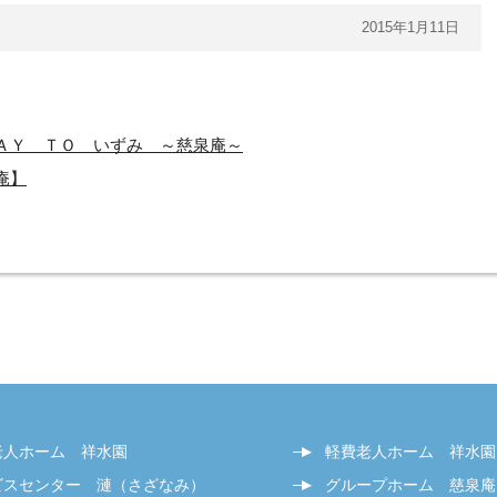
2015年1月11日
ＡＹ ＴＯ いずみ ～慈泉庵～
庵】
老人ホーム 祥水園
軽費老人ホーム 祥水園
ビスセンター 漣（さざなみ）
グループホーム 慈泉庵