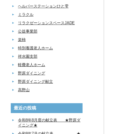
ヘルパーステーションひと雫
ミラクル
リラクゼーションスペースJADE
公益事業部
楽柿
特別養護老人ホーム
祥水園支部
軽費老人ホーム
野原ダイニング
野原ダイニング献立
高野山
最近の投稿
令和8年8月度の献立表 ★野原ダ
イニング★
令和8年7月の献立表 ★