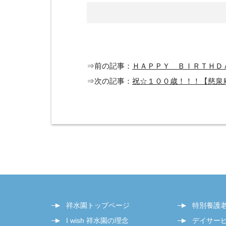
⇒前の記事：
ＨＡＰＰＹ ＢＩＲＴＨＤ
⇒次の記事：
祝☆１００歳！！！【慈泉
祥水園トップページ
特別養護
I wish 祥水園の理念
デイサー