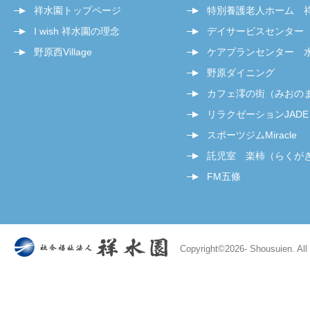
祥水園トップページ
特別養護老人ホーム 
I wish 祥水園の理念
デイサービスセンター
野原西Village
ケアプランセンター 
野原ダイニング
カフェ澪の街（みおの
リラクゼーションJADE
スポーツジムMiracle
託児室 楽柿（らくが
FM五條
Copyright©
2026- Shousuien. All