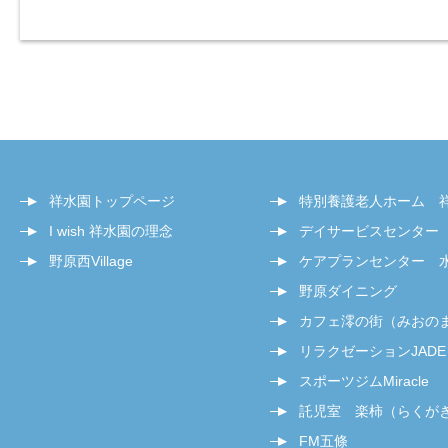
祥水園トップページ
特別養護老人ホーム 
I wish 祥水園の理念
デイサービスセンター
野原西Village
ケアプランセンター 
野原ダイニング
カフェ澪の街（みおの
リラクゼーションJADE
スポーツジムMiracle
託児室 楽柿（らくが
FM五條