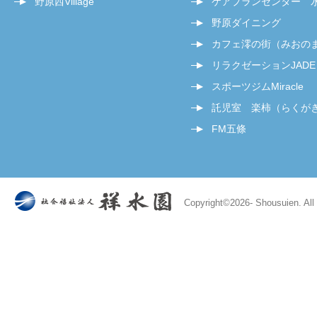
野原西Village
ケアプランセンター 
野原ダイニング
カフェ澪の街（みおの
リラクゼーションJADE
スポーツジムMiracle
託児室 楽柿（らくが
FM五條
Copyright©
2026- Shousuien. All