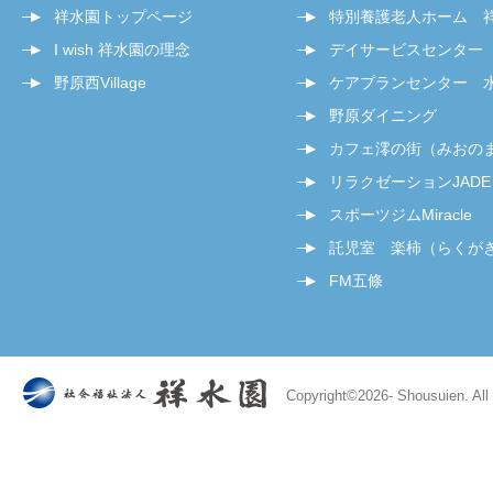
祥水園トップページ
特別養護老人ホーム 
I wish 祥水園の理念
デイサービスセンター
野原西Village
ケアプランセンター 
野原ダイニング
カフェ澪の街（みおの
リラクゼーションJADE
スポーツジムMiracle
託児室 楽柿（らくが
FM五條
Copyright©
2026- Shousuien. All