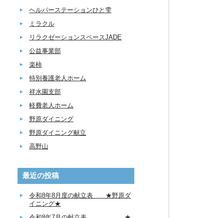
ヘルパーステーションひと雫
ミラクル
リラクゼーションスペースJADE
公益事業部
楽柿
特別養護老人ホーム
祥水園支部
軽費老人ホーム
野原ダイニング
野原ダイニング献立
高野山
最近の投稿
令和8年8月度の献立表 ★野原ダ
イニング★
令和8年7月の献立表 ★