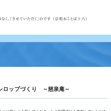
シロップづくり ～慈泉庵～