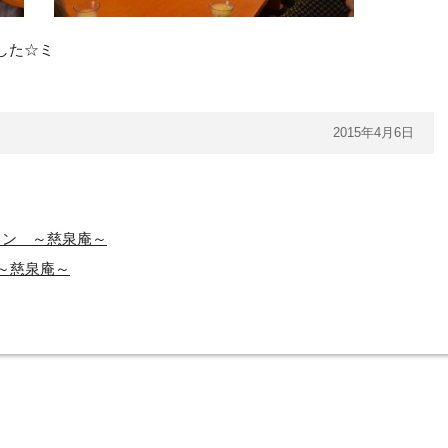
した☆ミ
2015年4月6日
ョン ～慈泉庵～
～慈泉庵～